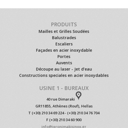
PRODUITS
Mailles et Grilles Soudées
Balustrades
Escaliers
Façades en acier inoxydable
Portes
Auvents
Découpe au laser - Jet d’eau
Constructions speciales en acier inoxydables
USINE 1 - BUREAUX
40 rue Dimaraki
GR11855, Athènes (Rouf), Hellas
T (+30) 210 34 69 224 - (+30) 210 34 76 704
F (+30) 210 34 60 900
info@ieronimakisinox.gr