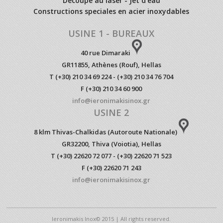
Découpe au laser - Jet d’eau
Constructions speciales en acier inoxydables
USINE 1 - BUREAUX
40 rue Dimaraki
GR11855, Athènes (Rouf), Hellas
T (+30) 210 34 69 224 - (+30) 210 34 76 704
F (+30) 210 34 60 900
info@ieronimakisinox.gr
USINE 2
8 klm Thivas-Chalkidas (Autoroute Nationale)
GR32200, Thiva (Voiotia), Hellas
T (+30) 22620 72 077 - (+30) 22620 71 523
F (+30) 22620 71 243
info@ieronimakisinox.gr
Ieronimakis Inox© 2015 | All rights reserved.