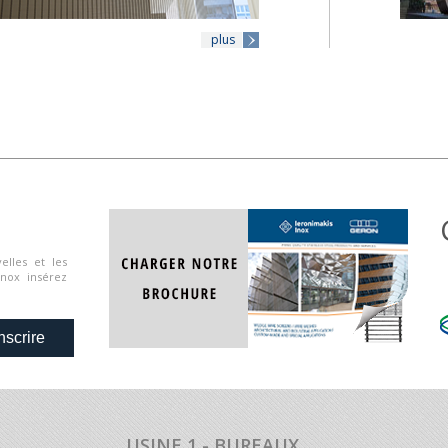
plus
elles et les
Inox insérez
nscrire
USINE 1 - BUREAUX