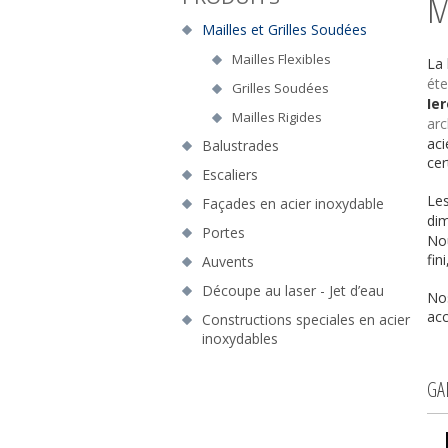
M
Mailles et Grilles Soudées
Mailles Flexibles
La
ét
Grilles Soudées
Ie
Mailles Rigides
arc
aci
Balustrades
cer
Escaliers
Les
Façades en acier inoxydable
dim
Portes
Nou
fin
Auvents
Découpe au laser - Jet d’eau
Nos
acc
Constructions speciales en acier
inoxydables
GA