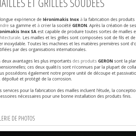
AILLES ET GRILLES SOUDEES
 longue exp
é
rience de
Iéronimakis Inox
à
la fabrication des produits
endre
sa gamme et
à
cr
é
er la société
GERON
. Après la création de se
ronimakis Inox SA
est capable de produire toutes sortes de mailles et
hitecturale
. Les mailles et les grilles sont composées soit de fils et d
er inoxydable. Toutes les machines et les matières premières sont d'
o
tifiées par des organisations internationales.
 deux avantages les plus importants
des produits
GERON
sont la pla
ensionnelles; ces deux qualit
é
s sont r
é
connues par la plupart de col
s possédons également notre propre unité de découpe et passivation
i, dépollué et protégé de la corrosion.
 services pour la fabrication des mailles incluent l’étude, la conceptio
essoires nécessaires pour une bonne installation des produits finis.
LERIE DE PHOTOS