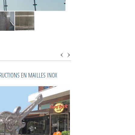
Mailles et Grilles Soudées
RUCTIONS EN MAILLES INOX
ESCALIER