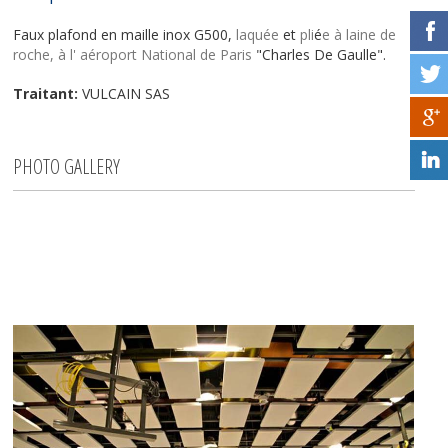
Faux plafond en maille inox G500,
laqu
é
e
et
pli
é
e à laine de
roche, à l' aéroport National de Paris
"Charles De Gaulle".
Traitant:
VULCAIN SAS
PHOTO GALLERY