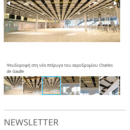
Ψευδοροφή στη νέα πτέρυγα του αεροδρομίου Charles
Ψε
de Gaulle
de 
NEWSLETTER