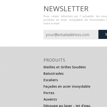
NEWSLETTER
Pour rester informés sur l' actualité, les nouv
produits en acier inoxydable de Ieronimakis 
votre e-mail:
I
PRODUITS
Mailles et Grilles Soudées
Balustrades
Escaliers
Façades en acier inoxydable
Portes
Auvents
Découpe au laser - Jet d’eau