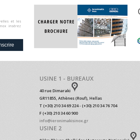
elles et les
Inox insérez
nscrire
USINE 1 - BUREAUX
40 rue Dimaraki
GR11855, Athènes (Rouf), Hellas
T (+30) 210 34 69 224 - (+30) 210 34 76 704
F (+30) 210 34 60 900
info@ieronimakisinox.gr
USINE 2