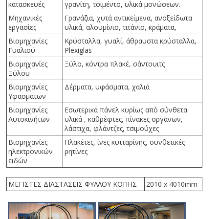
κατασκευές
γρανίτη, τσιμέντο, υλικά μονώσεων.
Μηχανικές
Γρανάζια, χυτά αντικείμενα, ανοξείδωτα
εργασίες
υλικά, αλουμίνιο, τιτάνιο, κράματα,
Βιομηχανίες
Κρύσταλλα, γυαλί, άθραυστα κρύσταλλα,
Γυαλιού
Plexiglas
Βιομηχανίες
Ξύλο, κόντρα πλακέ, σάντουιτς
Ξύλου
Βιομηχανίες
Δέρματα, υφάσματα, χαλιά
Υφασμάτων
Βιομηχανίες
Εσωτερικά πάνελ κυρίως από σύνθετα
Αυτοκινήτων
υλικά , καθρέφτες, πίνακες οργάνων,
λάστιχα, φλάντζες, τσιμούχες
Βιομηχανίες
Πλακέτες, ίνες κυτταρίνης, συνθετικές
ηλεκτρονικών
ρητίνες
ειδών
ΜΕΓΙΣΤΕΣ ΔΙΑΣΤΑΣΕΙΣ ΦΥΛΛΟΥ ΚΟΠΗΣ
2010 x 4010mm