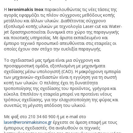
Η
Ieronimakis Inox
παρακολουθώντας τις νέες τάσεις της
αγοράς εφαρμόζει τις πλέον σύγχρονες μεθόδους κοπής
μετάλλου και άλλων υλικών. Διαθέτοντας σύγχρονο
εξοπλισμό κοπής υλικών με τεχνολογία Laser-cut και Water-
jet δραστηριοποιείται δυναμικά στο χώρο της παραγωγικής
και ποιοτικής υπηρεσίας. Με άριστα εκπαιδευμένο και
έμπειρο τεχνικό προσωπικό απευθύνεται στις εταιρείες οι
οποίες έχουν σαν στόχο την ευελιξία παραγωγής.
Το σχεδιαστικό μας τμήμα είναι μια σύγχρονη και
προσαρμοστική ομάδα, εξοπλισμένη με μηχανήματα
σχεδίασης μέσω υπολογιστή (CAD). H μακρόχρονη εμπειρία
των μηχανικών-σχεδιαστών είναι η εγγύηση για τη σωστή
κοπή των υλικών. Ο πελάτης έχει τη δυνατότητα
τροποποίησης της σχεδίασης του προϊόντος, γρήγορα και
εύκολα. Επιπλέον η εταιρεία μπορεί να προτείνει νέους
τρόπους σχεδίασης, για την ελαχιστοποίηση της φύρας και
συνεπώς τη μέγιστη απόδοση του υλικού.
Με φαξ στο 210 34 60 900 ή με e-mail στο
laser@ieronimakisinox.gr
έρχεστε σε άμεση επαφή με τους
έμπειρους σχεδιαστές. Θα αναλυθούν οι τεχνικές