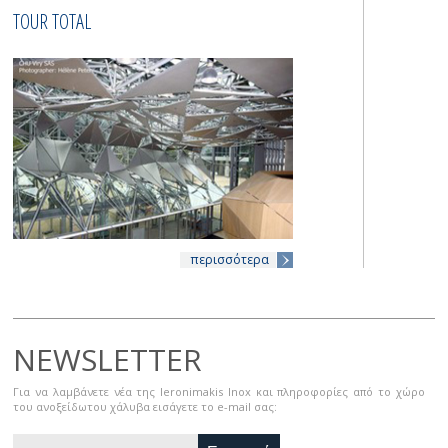
TOUR TOTAL
Κ
Σ
περισσότερα
NEWSLETTER
Για να λαμβάνετε νέα της Ieronimakis Inox και πληροφορίες από το χώρο
του ανοξείδωτου χάλυβα εισάγετε το e-mail σας: