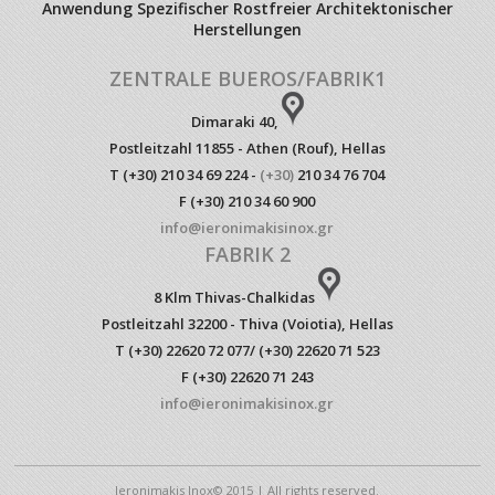
Anwendung Spezifischer Rostfreier Architektonischer
Herstellungen
ZENTRALE BUEROS/FABRIK1
Dimaraki 40,
Postleitzahl 11855 - Athen (Rouf), Hellas
T (+30) 210 34 69 224 -
(+30)
210 34 76 704
F (+30) 210 34 60 900
info@ieronimakisinox.gr
FABRIK 2
8 Klm Thivas-Chalkidas
Postleitzahl 32200 - Thiva (Voiotia), Hellas
T (+30) 22620 72 077/ (+30) 22620 71 523
F (+30) 22620 71 243
info@ieronimakisinox.gr
Ieronimakis Inox© 2015 | All rights reserved.