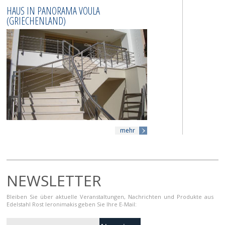
HAUS IN PANORAMA VOULA
H
(GRIECHENLAND)
(
mehr
NEWSLETTER
Bleiben Sie über aktuelle Veranstaltungen, Nachrichten und Produkte aus
Edelstahl Rost Ieronimakis geben Sie Ihre E-Mail: