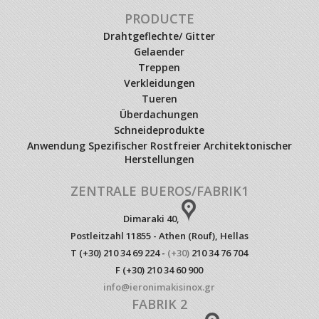
PRODUCTE
Drahtgeflechte/ Gitter
Gelaender
Treppen
Verkleidungen
Tueren
Überdachungen
Schneideprodukte
Anwendung Spezifischer Rostfreier Architektonischer
Herstellungen
ZENTRALE BUEROS/FABRIK1
Dimaraki 40,
Postleitzahl 11855 - Athen (Rouf), Hellas
T (+30) 210 34 69 224 -
(+30)
210 34 76 704
F (+30) 210 34 60 900
info@ieronimakisinox.gr
FABRIK 2