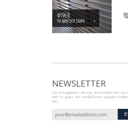
NEWSLETTER
Για να λαμβάνετε νέα της Ieronimakis Inox και
από το χώρο του ανοξείδωτου χάλυβα εισάγετ
σας:
Ε