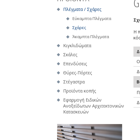
G
Πλέγματα / Σχάρες
Εύκαμπτα Πλέγματα
Σχ
Σχάρες
Η 
Άκαμπτα Πλέγματα
κό
Κιγκλιδώματα
Δ
Σκάλες
Ο
Επενδύσεις
Δ
Θύρες-Πόρτες
Στέγαστρα
Β
Προϊόντα κοπής
Π
Εφαρμογή Ειδικών
Δ
Ανοξείδωτων Αρχιτεκτονικών
Κατασκευών