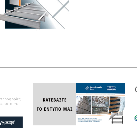
 πληροφορίες
ε το e-mail
γγραφή