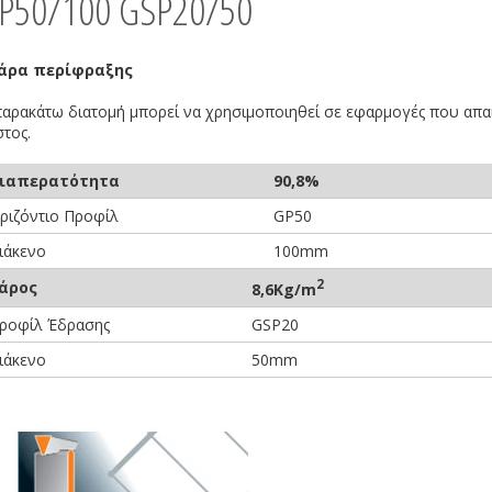
P50/100 GSP20/50
άρα περίφραξης
παρακάτω διατομή μπορεί να χρησιμοποιηθεί σε εφαρμογές που απα
στος.
ιαπερατότητα
90,8%
ριζόντιο Προφίλ
GP50
ιάκενο
100mm
2
άρος
8,6Kg/m
ροφίλ Έδρασης
GSP20
ιάκενο
50mm