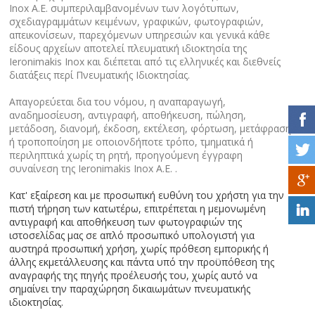
Inox A.E. συμπεριλαμβανομένων των λογότυπων,
σχεδιαγραμμάτων κειμένων, γραφικών, φωτογραφιών,
απεικονίσεων, παρεχόμενων υπηρεσιών και γενικά κάθε
είδους αρχείων αποτελεί πλευματική ιδιοκτησία της
Ieronimakis Inox και διέπεται από τις ελληνικές και διεθνείς
διατάξεις περί Πνευματικής Ιδιοκτησίας.
Απαγορεύεται δια του νόμου, η αναπαραγωγή,
αναδημοσίευση, αντιγραφή, αποθήκευση, πώληση,
μετάδοση, διανομή, έκδοση, εκτέλεση, φόρτωση, μετάφραση
ή τροποποίηση με οποιονδήποτε τρόπο, τμηματικά ή
περιληπτικά χωρίς τη ρητή, προηγούμενη έγγραφη
συναίνεση της Ieronimakis Inox A.E. .
Κατ' εξαίρεση και με προσωπική ευθύνη του χρήστη για την
πιστή τήρηση των κατωτέρω, επιτρέπεται η μεμονωμένη
αντιγραφή και αποθήκευση των φωτογραφιών της
ιστοσελίδας μας σε απλό προσωπικό υπολογιστή για
αυστηρά προσωπική χρήση, χωρίς πρόθεση εμπορικής ή
άλλης εκμετάλλευσης και πάντα υπό την προϋπόθεση της
αναγραφής της πηγής προέλευσής του, χωρίς αυτό να
σημαίνει την παραχώρηση δικαιωμάτων πνευματικής
ιδιοκτησίας.