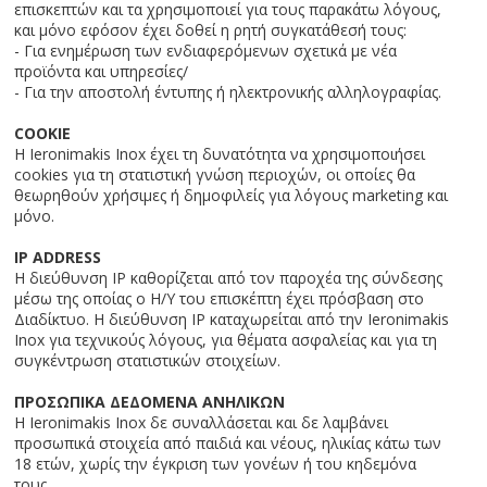
επισκεπτών και τα χρησιμοποιεί για τους παρακάτω λόγους,
και μόνο εφόσον έχει δοθεί η ρητή συγκατάθεσή τους:
- Για ενημέρωση των ενδιαφερόμενων σχετικά με νέα
προϊόντα και υπηρεσίες/
- Για την αποστολή έντυπης ή ηλεκτρονικής αλληλογραφίας.
COOKIE
H Ieronimakis Inox έχει τη δυνατότητα να χρησιμοποιήσει
cookies για τη στατιστική γνώση περιοχών, οι οποίες θα
θεωρηθούν χρήσιμες ή δημοφιλείς για λόγους marketing και
μόνο.
IP ADDRESS
Η διεύθυνση IP καθορίζεται από τον παροχέα της σύνδεσης
μέσω της οποίας ο Η/Υ του επισκέπτη έχει πρόσβαση στο
Διαδίκτυο. Η διεύθυνση IP καταχωρείται από την Ieronimakis
Inox για τεχνικούς λόγους, για θέματα ασφαλείας και για τη
συγκέντρωση στατιστικών στοιχείων.
ΠΡΟΣΩΠΙΚΑ ΔΕΔΟΜΕΝΑ ΑΝΗΛΙΚΩΝ
Η Ieronimakis Inox δε συναλλάσεται και δε λαμβάνει
προσωπικά στοιχεία από παιδιά και νέους, ηλικίας κάτω των
18 ετών, χωρίς την έγκριση των γονέων ή του κηδεμόνα
τους.