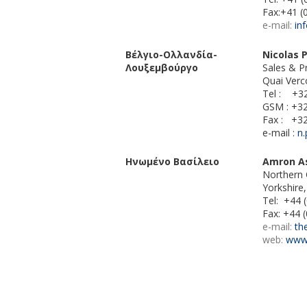
Fax:+41 (
e-mail:
in
Βέλγιο-Ολλανδία-
Nicolas 
Λουξεμβούργο
Sales & P
Quai Verc
Tel : +32
GSM : +32
Fax : +32
e-mail :
n
Ηνωμένο Βασίλειο
Amron As
Northern 
Yorkshir
Tel: +44 
Fax: +44 
e-mail:
th
web:
www.