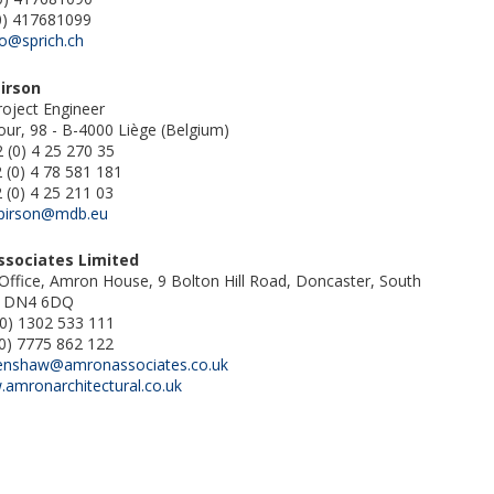
0) 417681099
fo@sprich.ch
Pirson
roject Engineer
our, 98 - B-4000 Liège (Belgium)
 (0) 4 25 270 35
 (0) 4 78 581 181
 (0) 4 25 211 03
.pirson@mdb.eu
sociates Limited
Office, Amron House, 9 Bolton Hill Road, Doncaster, South
e, DN4 6DQ
(0) 1302 533 111
(0) 7775 862 122
enshaw@amronassociates.co.uk
amronarchitectural.co.uk