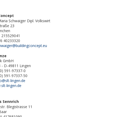
Concept
aria Schwaiger Dipl. Volkswirt
traße 23
nchen
9 215529041
176 40233320
hwaiger@buildingconcept.eu
anze
nik GmbH
8 - D-49811 Lingen
(0) 591-97337-0
(0) 591-97337-50
fo@slt-lingen.de
slt-lingen.de
s Sennrich
str. Blegistrasse 11
Baar
(0) 417681090