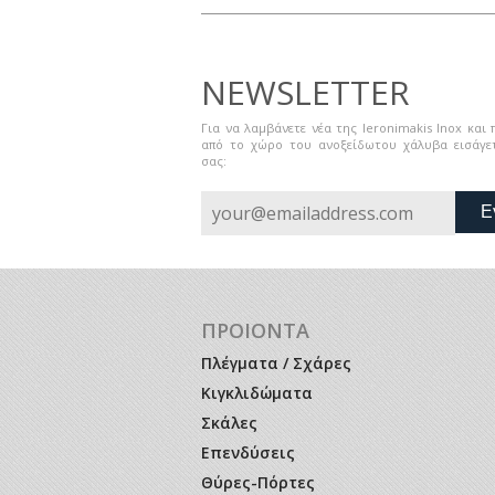
NEWSLETTER
Για να λαμβάνετε νέα της Ieronimakis Inox και
από το χώρο του ανοξείδωτου χάλυβα εισάγετ
σας:
Ε
ΠΡΟΙΟΝΤΑ
Πλέγματα / Σχάρες
Κιγκλιδώματα
Σκάλες
Επενδύσεις
Θύρες-Πόρτες