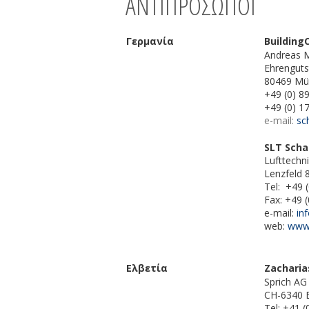
ΑΝΤΙΠΡΟΣΩΠΟΙ
Γερμανία
Building
Andreas M
Ehrenguts
80469 Mü
+49 (0) 8
+49 (0) 
e-mail:
sc
SLT Sch
Lufttech
Lenzfeld 
Tel: +49 
Fax: +49 
e-mail:
in
web:
www.
Ελβετία
Zacharia
Sprich AG 
CH-6340 
Tel: +41 