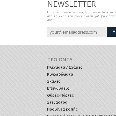
NEWSLETTER
Για να λαμβάνετε νέα της Ieronimakis Inox και
από το χώρο του ανοξείδωτου χάλυβα εισάγετ
σας:
Ε
ΠΡΟΙΟΝΤΑ
Πλέγματα / Σχάρες
Κιγκλιδώματα
Σκάλες
Επενδύσεις
Θύρες-Πόρτες
Στέγαστρα
Προϊόντα κοπής