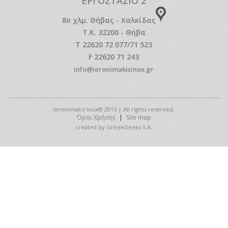
ΕΡΓΟΣΤΑΣΙΟ 2
8o χλμ. Θήβας - Χαλκίδας
Τ.Κ. 32200 - Θήβα
T 22620 72 077/71 523
F 22620 71 243
info@ieronimakisinox.gr
Ieronimakis Inox© 2015 | All rights reserved.
Όροι Χρήσης
|
Site map
created by GreekGeeks S.A.