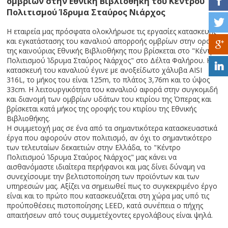
ομβρίων στην Εθνική Βιβλιοθήκη του Κέντρου
Πολιτισμού Ίδρυμα Σταύρος Νιάρχος
Η εταιρεία μας πρόσφατα ολοκλήρωσε τις εργασίες κατασκευής
και εγκατάστασης του καναλιού απορροής ομβρίων στην οροφή
της καινούριας Εθνικής Βιβλιοθήκης που βρίσκεται στο "Κέντρο
Πολιτισμού Ίδρυμα Σταύρος Νιάρχος" στο Δέλτα Φαλήρου. Η
κατασκευή του καναλιού έγινε με ανοξείδωτο χάλυβα AISI
316L, το μήκος του είναι 125m, το πλάτος 3,76m και το ύψος
33cm. Η λειτουργικότητα του καναλιού αφορά στην συγκομιδή
και διανομή των ομβρίων υδάτων του κτιρίου της Όπερας και
βρίσκεται κατά μήκος της οροφής του κτιρίου της Εθνικής
Βιβλιοθήκης.
Η συμμετοχή μας σε ένα από τα σημαντικότερα κατασκευαστικά
έργα που αφορούν στον πολιτισμό, αν όχι το σημαντικότερο
των τελευταίων δεκαετιών στην Ελλάδα, το "Κέντρο
Πολιτισμού Ίδρυμα Σταύρος Νιάρχος" μας κάνει να
αισθανόμαστε ιδιαίτερα περήφανοι και μας δίνει δύναμη να
συνεχίσουμε την βελτιστοποίηση των προϊόντων και των
υπηρεσιών μας. Αξίζει να σημειωθεί πως το συγκεκριμένο έργο
είναι και το πρώτο που κατασκευάζεται στη χώρα μας υπό τις
προύποθέσεις πιστοποίησης LEED, κατά συνέπεια ο πήχης
απαιτήσεων από τους συμμετέχοντες εργολάβους είναι ψηλά.