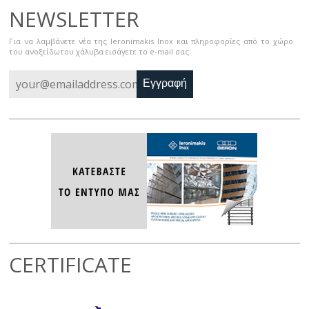
NEWSLETTER
Για να λαμβάνετε νέα της Ieronimakis Inox και πληροφορίες από το χώρο
του ανοξείδωτου χάλυβα εισάγετε το e-mail σας:
Εγγραφή
CERTIFICATE