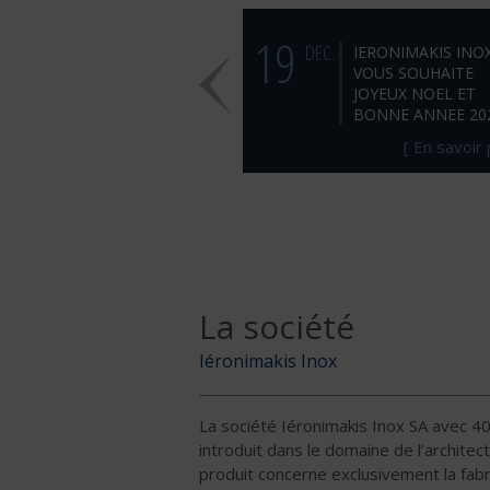
19
DEC.
IERONIMAKIS INO
VOUS SOUHAITE
JOYEUX NOEL ET
BONNE ANNEE 202
[ En savoir 
La société
Iéronimakis Inox
La société Iéronimakis Inox SA avec 40
introduit dans le domaine de l’archite
produit concerne exclusivement la fabri