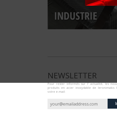
NEWSLETTER
Pour rester informés sur l' actualité, les nouv
produits en acier inoxydable de Ieronimakis 
votre e-mail:
I