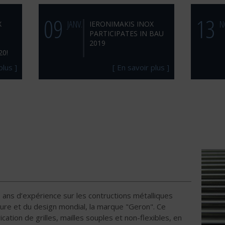
09
13
JANV.
N
X
IERONIMAKIS INOX
PARTICIPATES IN BAU
2019
0!
plus ]
[ En savoir plus ]
 ans d’expérience sur les contructions métalliques
cture et du design mondial, la marque "Geron". Ce
cation de grilles, mailles souples et non-flexibles, en