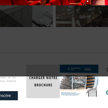
elles et les
Inox insérez
nscrire