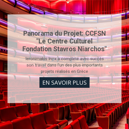
une grande flexibilité dans les sections et formes
ural.
es concepteurs.
Panorama du Projet: CCFSN
"Le Centre Culturel
Fondation Stavros Niarchos"
Ieronimakis Inox a complété avec succès
son travail dans l'un des plus importants
projets réalisés en Grèce
EN SAVOIR PLUS