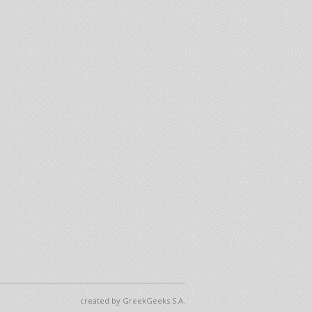
created by GreekGeeks S.A.