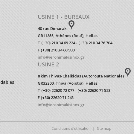
USINE 1 - BUREAUX
40 rue Dimaraki
GR11855, Athènes (Rouf), Hellas
T (+30) 210 34 69 224 - (+30) 210 34 76 704
F (+30) 210 34 60 900
info@ieronimakisinox.gr
USINE 2
8 klm Thivas-Chalkidas (Autoroute Nationale)
ydables
GR32200, Thiva (Voiotia), Hellas
T (+30) 22620 72 077 - (+30) 22620 71 523
F (+30) 22620 71 243
info@ieronimakisinox.gr
Conditions d'utilisation
|
Site map