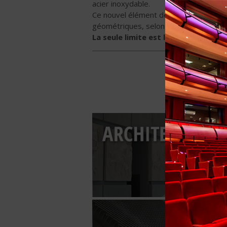
acier inoxydable.
Ce nouvel élément de conception offre 
géométriques, selon le projet architect
La seule limite est l’imagination d